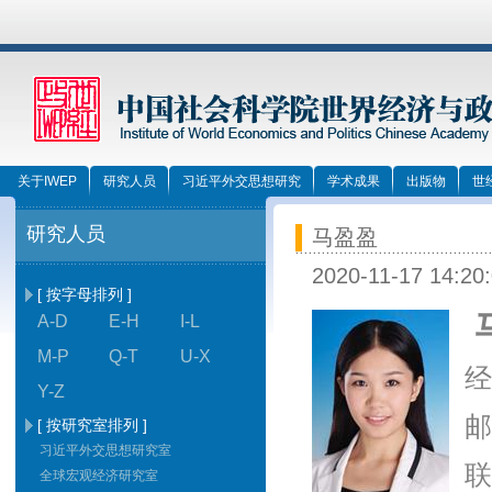
关于IWEP
研究人员
习近平外交思想研究
学术成果
出版物
世
研究人员
马盈盈
2020-11-17 14:20
[ 按字母排列 ]
A-D
E-H
I-L
M-P
Q-T
U-X
经
Y-Z
邮箱
[ 按研究室排列 ]
习近平外交思想研究室
联系
全球宏观经济研究室