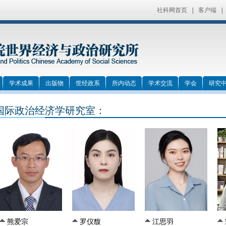
社科网首页
|
客户端
|
学术成果
出版物
世经政系
所内动态
学术交流
学会
研究
国际政治经济学研究室：
熊爱宗
罗仪馥
江思羽