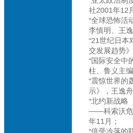
“亚太政治制
社2001年12
“全球恐怖活
李慎明、王逸
“21世纪日
交发展趋势》
“国际安全中
柱、鲁义主编
“震惊世界的
示》，王逸舟
“北约新战略
——科索沃危
年11月；
“倍受冷落的