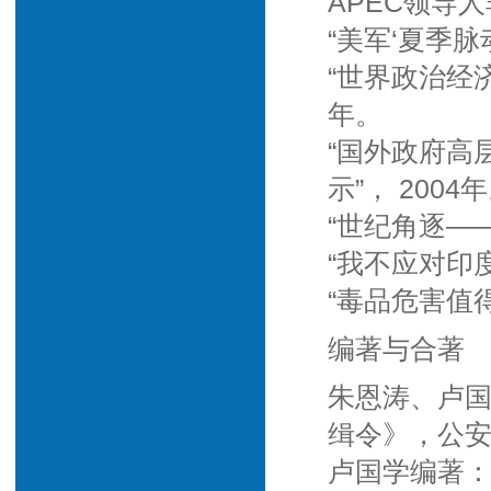
APEC领导
“美军‘夏季脉动
“世界政治经
年。
“国外政府高
示”， 2004
“世纪角逐—
“我不应对印度
“毒品危害值得
编著与合著
朱恩涛、卢
缉令》，公安
卢国学编著