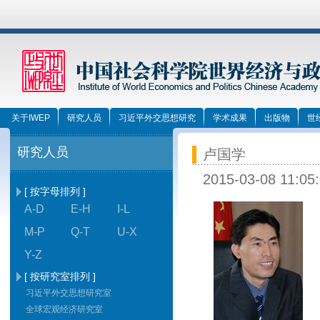
关于IWEP
研究人员
习近平外交思想研究
学术成果
出版物
世
研究人员
卢国学
2015-03-08 11:05
[ 按字母排列 ]
A-D
E-H
I-L
M-P
Q-T
U-X
Y-Z
电
[ 按研究室排列 ]
E
习近平外交思想研究室
全球宏观经济研究室