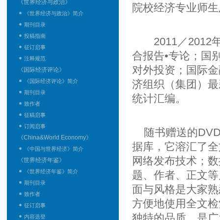
《世界经济与政治》
院校经济专业师
《世界经济与政治》简介
期刊目录
投稿指南
2011／201
征订启事
合报告•专论；国
注释规范
对外投资；国际金
《国际经济评论》
《国际经济评论》简介
济组织（集团）最
期刊目录
统计汇编。
致作者
征稿启事
订阅启事
随书赠送的DVD
《China&World Economy》
据库，它溶汇了全
《中国与世界经济》简介
网络发布技术；数
《世界经济年鉴》
《世界经济年鉴》简介
题、作者、正文等
期刊目录
面与风格是大家熟
致作者
方便地使用全文检
征订启事
独特的品质，是广
内容选登